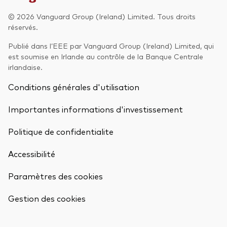
© 2026 Vanguard Group (Ireland) Limited. Tous droits
Actions
Prévention de la fraude
réservés.
ESG
Publié dans l’EEE par Vanguard Group (Ireland) Limited, qui
est soumise en Irlande au contrôle de la Banque Centrale
ETFs
irlandaise.
Fonds indiciels
Conditions générales d'utilisation
Marché monétaire
Importantes informations d'investissement
Multi-actifs
Politique de confidentialite
Obligations
Accessibilité
Obligations active
Paramètres des cookies
Retour en h
Comment investir avec nous
Gestion des cookies
Investir avec Vanguard