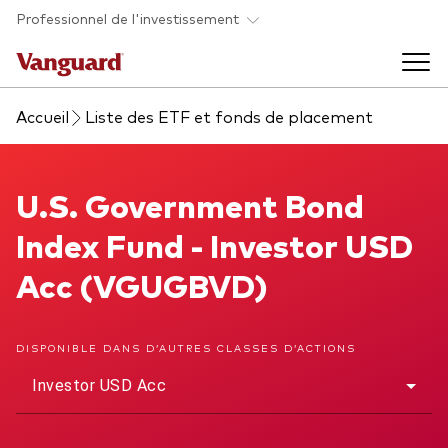
Skip to main content
Professionnel de l'investissement
Accueil
Liste des ETF et fonds de placement
Fonds et ETFs
Back to main menu
U.S. Government Bond Index Fund
U.S. Government Bond
Analyses et événements
Index Fund - Investor USD
Tous les produits
Back to main menu
À propos de Vanguard
Acc (VGUGBVD)
Liste des analyses
Back to main menu
DISPONIBLE DANS D’AUTRES CLASSES D’ACTIONS
Investor USD Acc
À propos de Vanguard