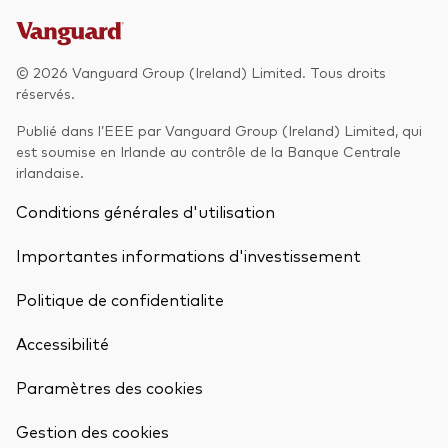
Actions
Prévention de la fraude
© 2026 Vanguard Group (Ireland) Limited. Tous droits
ESG
réservés.
ETFs
Publié dans l’EEE par Vanguard Group (Ireland) Limited, qui
Fonds indiciels
est soumise en Irlande au contrôle de la Banque Centrale
irlandaise.
Marché monétaire
Conditions générales d'utilisation
Multi-actifs
Importantes informations d'investissement
Obligations
Politique de confidentialite
Obligations active
Accessibilité
Comment investir avec nous
Paramètres des cookies
Retour en h
Investir avec Vanguard
Gestion des cookies