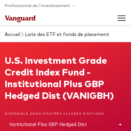
Skip to main content
Professionnel de l'investissement
Accueil
Liste des ETF et fonds de placement
Fonds et ETFs
Back to main menu
U.S. Investment Grade Credit Index Fund
U.S. Investment Grade
Analyses et événements
Credit Index Fund -
Tous les produits
Back to main menu
À propos de Vanguard
Institutional Plus GBP
Hedged Dist (VANIGBH)
Liste des analyses
Back to main menu
DISPONIBLE DANS D’AUTRES CLASSES D’ACTIONS
À propos de Vanguard
Institutional Plus GBP Hedged Dist