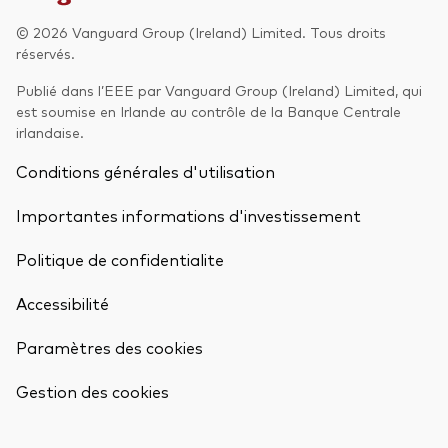
© 2026 Vanguard Group (Ireland) Limited. Tous droits
Actions
Prévention de la fraude
réservés.
ESG
Publié dans l’EEE par Vanguard Group (Ireland) Limited, qui
est soumise en Irlande au contrôle de la Banque Centrale
ETFs
irlandaise.
Fonds indiciels
Conditions générales d'utilisation
Marché monétaire
Importantes informations d'investissement
Multi-actifs
Politique de confidentialite
Obligations
Accessibilité
Obligations active
Paramètres des cookies
Retour en h
Comment investir avec nous
Gestion des cookies
Investir avec Vanguard