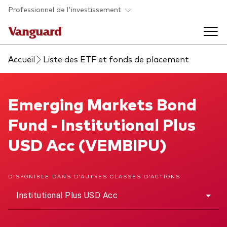
Skip to main content
Professionnel de l'investissement
Accueil
Liste des ETF et fonds de placement
Fonds et ETFs
Back to main menu
Emerging Markets Bond Fund
Emerging Markets Bond
Analyses et événements
Fund - Institutional Plus
Tous les produits
Back to main menu
À propos de Vanguard
USD Acc (VEMBIPU)
Liste des analyses
Back to main menu
DISPONIBLE DANS D’AUTRES CLASSES D’ACTIONS
Institutional Plus USD Acc
À propos de Vanguard