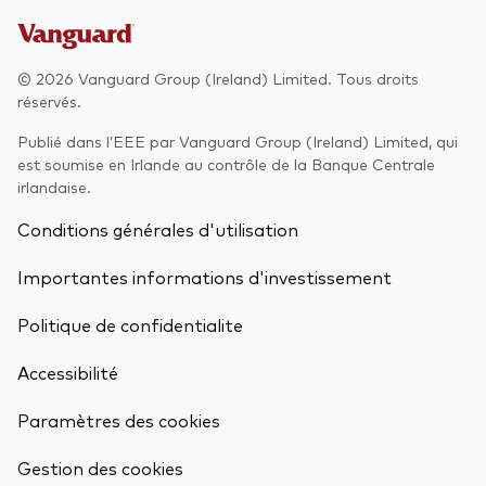
Actions
Prévention de la fraude
© 2026 Vanguard Group (Ireland) Limited. Tous droits
ESG
réservés.
ETFs
Publié dans l’EEE par Vanguard Group (Ireland) Limited, qui
Fonds indiciels
est soumise en Irlande au contrôle de la Banque Centrale
irlandaise.
Marché monétaire
Conditions générales d'utilisation
Multi-actifs
Importantes informations d'investissement
Obligations
Politique de confidentialite
Obligations active
Accessibilité
Comment investir avec nous
Paramètres des cookies
Retour en h
Investir avec Vanguard
Gestion des cookies