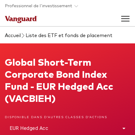
Skip to main content
Professionnel de l'investissement
Accueil
Liste des ETF et fonds de placement
Fonds et ETFs
Back to main menu
Global Short-Term Corporate Bond Index Fund
Global Short-Term
Analyses et événements
Corporate Bond Index
Tous les produits
Back to main menu
À propos de Vanguard
Fund - EUR Hedged Acc
(VACBIEH)
Liste des analyses
Back to main menu
DISPONIBLE DANS D’AUTRES CLASSES D’ACTIONS
À propos de Vanguard
EUR Hedged Acc