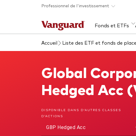
Skip to main content
Professionnel de l'investissement
Fonds et ETFs
Accueil
Liste des ETF et fonds de pla
Tous les produits
Liste des analyses
À propos de Vanguard
Voi
Évé
Con
web
Acti
Global Corpo
Global Corporate Bond Index Fund
ETF
Fon
Hedged Acc 
Gest
Gest
DISPONIBLE DANS D’AUTRES CLASSES
D’ACTIONS
Mar
GBP Hedged Acc
Mult