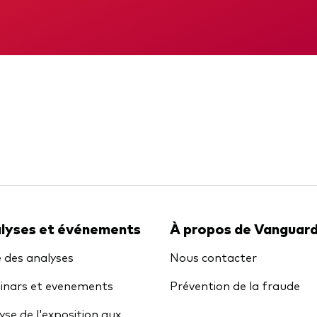
gations
Obligations active
DIC
Rapport intermé
lyses et événements
À propos de Vanguar
e des analyses
Nous contacter
nars et evenements
Prévention de la fraude
yse de l'exposition aux