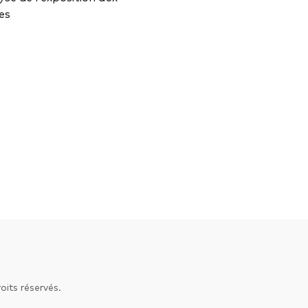
ces
its réservés.