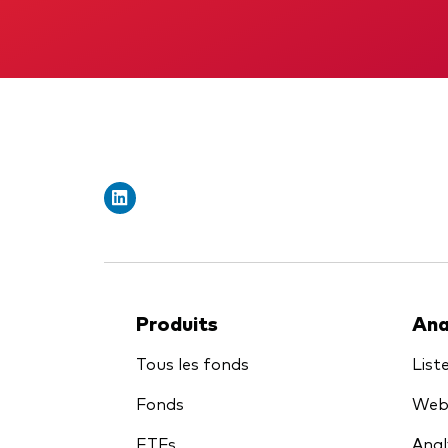
Obli
Produits
Ana
Tous les fonds
List
Fonds
Webi
ETFs
Anal