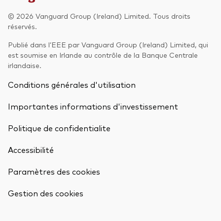
© 2026 Vanguard Group (Ireland) Limited. Tous droits
Actions
Prévention de la fraude
réservés.
ESG
Publié dans l’EEE par Vanguard Group (Ireland) Limited, qui
est soumise en Irlande au contrôle de la Banque Centrale
ETFs
irlandaise.
Fonds indiciels
Conditions générales d'utilisation
Marché monétaire
Importantes informations d'investissement
Multi-actifs
Politique de confidentialite
Obligations
Accessibilité
Obligations active
Paramètres des cookies
Retour en h
Comment investir avec nous
Gestion des cookies
Investir avec Vanguard