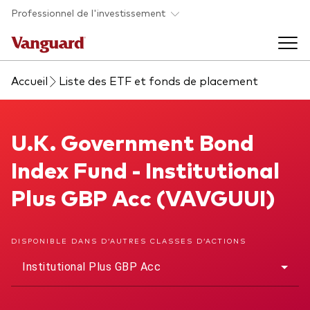
Skip to main content
Professionnel de l'investissement
Accueil
Liste des ETF et fonds de placement
Fonds et ETFs
Back to main menu
U.K. Government Bond Index Fund
U.K. Government Bond
Analyses et événements
Index Fund - Institutional
Tous les produits
Back to main menu
À propos de Vanguard
Plus GBP Acc (VAVGUUI)
Liste des analyses
Back to main menu
DISPONIBLE DANS D’AUTRES CLASSES D’ACTIONS
Institutional Plus GBP Acc
À propos de Vanguard