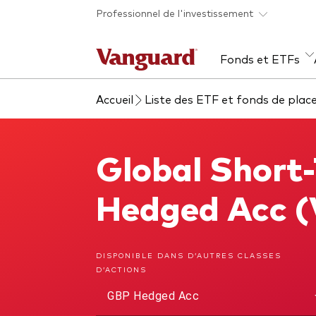
Skip to main content
Professionnel de l'investissement
Fonds et ETFs
Accueil
Liste des ETF et fonds de pla
Tous les produits
Liste des analyses
À propos de Vanguard
Voi
Évé
Con
web
Acti
Global Short
Global Short-Term Bond Index Fund
ETF
Fon
Hedged Acc 
Gest
Gest
DISPONIBLE DANS D’AUTRES CLASSES
D’ACTIONS
Mar
GBP Hedged Acc
Mult