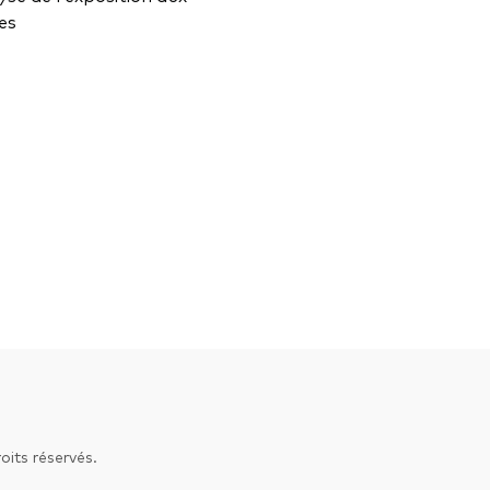
ces
its réservés.