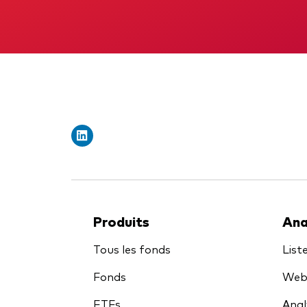
Obli
Produits
Ana
Tous les fonds
List
Fonds
Webi
ETFs
Anal