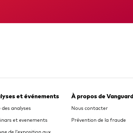
gations
Obligations active
DIC
Rapport intermé
lyses et événements
À propos de Vanguar
e des analyses
Nous contacter
nars et evenements
Prévention de la fraude
yse de l'exposition aux