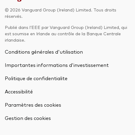
© 2026 Vanguard Group (Ireland) Limited. Tous droits
Actions
Prévention de la fraude
réservés.
ESG
Publié dans l’EEE par Vanguard Group (Ireland) Limited, qui
est soumise en Irlande au contrôle de la Banque Centrale
ETFs
irlandaise.
Fonds indiciels
Conditions générales d'utilisation
Marché monétaire
Importantes informations d'investissement
Multi-actifs
Politique de confidentialite
Obligations
Accessibilité
Obligations active
Paramètres des cookies
Retour en h
Comment investir avec nous
Gestion des cookies
Investir avec Vanguard