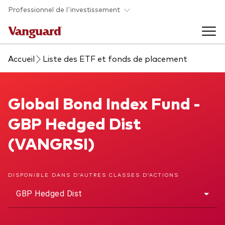
Skip to main content
Professionnel de l'investissement
Accueil
Liste des ETF et fonds de placement
Fonds et ETFs
Back to main menu
Global Bond Index Fund
Global Bond Index Fund -
Analyses et événements
GBP Hedged Dist
Tous les produits
Back to main menu
À propos de Vanguard
(VANGRSI)
Liste des analyses
Back to main menu
DISPONIBLE DANS D’AUTRES CLASSES D’ACTIONS
GBP Hedged Dist
À propos de Vanguard