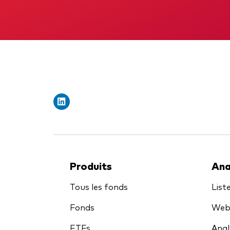
Obli
Produits
Ana
Tous les fonds
List
Fonds
Webi
ETFs
Anal