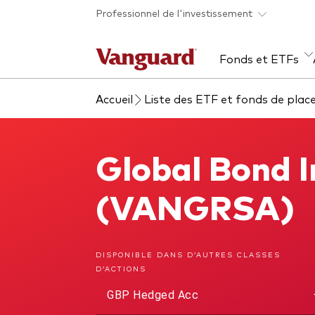
Skip to main content
Professionnel de l'investissement
Fonds et ETFs
Accueil
Liste des ETF et fonds de pla
Tous les produits
Liste des analyses
À propos de Vanguard
Voi
Évé
Con
web
Acti
Global Bond 
Global Bond Index Fund
ETF
Fon
(VANGRSA)
Gest
Gest
DISPONIBLE DANS D’AUTRES CLASSES
D’ACTIONS
Mar
GBP Hedged Acc
Mult