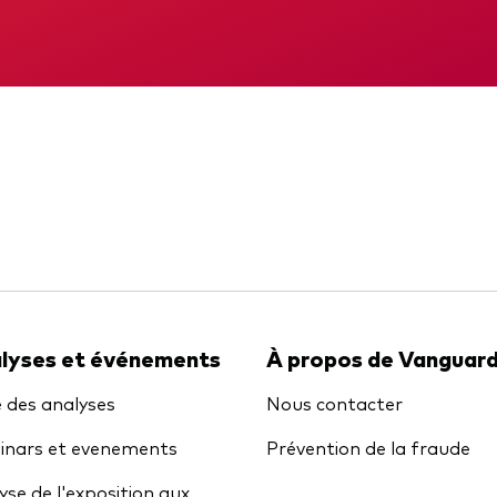
gations
Obligations active
DIC
Mémorandum
lyses et événements
À propos de Vanguar
e des analyses
Nous contacter
nars et evenements
Prévention de la fraude
yse de l'exposition aux