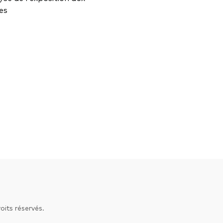
ces
its réservés.