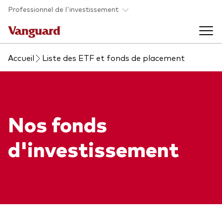
Skip to main content
Professionnel de l'investissement
Accueil
Liste des ETF et fonds de placement
Fonds et ETFs
Back to main menu
Analyses et événements
Nos fonds
Tous les produits
Back to main menu
À propos de Vanguard
d'investissement
Liste des analyses
Back to main menu
À propos de Vanguard