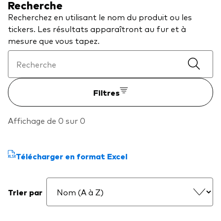
Recherche
Recherchez en utilisant le nom du produit ou les
tickers. Les résultats apparaîtront au fur et à
Voir les produits par type
mesure que vous tapez.
Actions
Événements et webinaires
ETFs
Filtres
Fonds commun de placement
Contactez-nous
Gestion active
Affichage de 0 sur 0
Gestion passive
Marché monétaire
Télécharger en format Excel
Multi-actifs
Obligations
Trier par
Analyse de l'exposition aux indices
À propos de nos produits