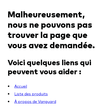
Malheureusement,
Voir les produits par type
nous ne pouvons pas
Actions
trouver la page que
Événements et webinaires
ETFs
vous avez demandée.
Fonds commun de placement
Contactez-nous
Gestion active
Voici quelques liens qui
Gestion passive
peuvent vous aider :
Marché monétaire
Multi-actifs
Accueil
Obligations
Liste des produits
Analyse de l'exposition aux indices
À propos de Vanguard
À propos de nos produits