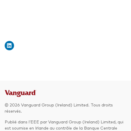
Actions
Prévention de la fraude
ESG
ETFs
Fonds indiciels
Marché monétaire
Multi-actifs
Obligations
Obligations active
© 2026 Vanguard Group (Ireland) Limited. Tous droits
Comment investir avec nous
réservés.
Investir avec Vanguard
Publié dans l’EEE par Vanguard Group (Ireland) Limited, qui
est soumise en Irlande au contrôle de la Banque Centrale