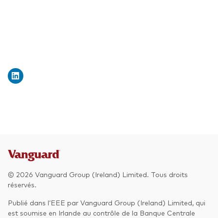
Actions
Prévention de la fraude
ESG
ETFs
Fonds indiciels
Marché monétaire
Multi-actifs
Obligations
Obligations active
© 2026 Vanguard Group (Ireland) Limited. Tous droits
Comment investir avec nous
réservés.
Investir avec Vanguard
Publié dans l’EEE par Vanguard Group (Ireland) Limited, qui
est soumise en Irlande au contrôle de la Banque Centrale