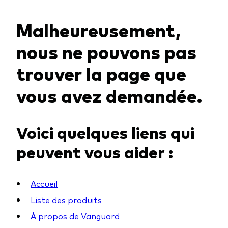
Malheureusement,
Voir les produits par type
nous ne pouvons pas
Actions
trouver la page que
Événements et webinaires
ETFs
vous avez demandée.
Fonds commun de placement
Contactez-nous
Gestion active
Voici quelques liens qui
Gestion passive
peuvent vous aider :
Marché monétaire
Multi-actifs
Accueil
Obligations
Liste des produits
Analyse de l'exposition aux indices
À propos de Vanguard
À propos de nos produits