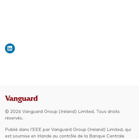
Actions
Prévention de la fraude
ESG
ETFs
Fonds indiciels
Marché monétaire
Multi-actifs
Obligations
Obligations active
© 2026 Vanguard Group (Ireland) Limited. Tous droits
Comment investir avec nous
réservés.
Investir avec Vanguard
Publié dans l’EEE par Vanguard Group (Ireland) Limited, qui
est soumise en Irlande au contrôle de la Banque Centrale