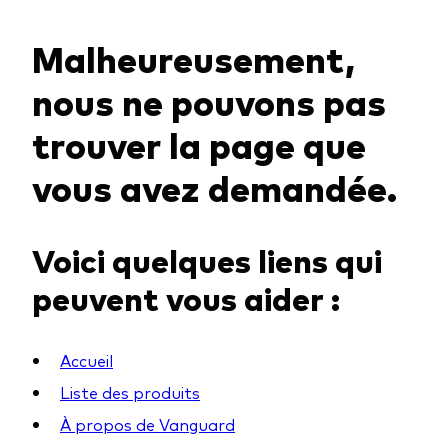
Malheureusement,
Voir les produits par type
nous ne pouvons pas
Actions
trouver la page que
Événements et webinaires
ETFs
vous avez demandée.
Fonds commun de placement
Contactez-nous
Gestion active
Voici quelques liens qui
Gestion passive
peuvent vous aider :
Marché monétaire
Multi-actifs
Accueil
Obligations
Liste des produits
Analyse de l'exposition aux indices
À propos de Vanguard
À propos de nos produits