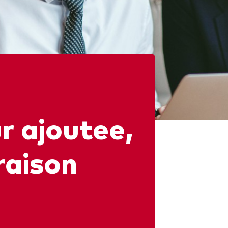
gations
Obligations active
r ajoutee,
raison