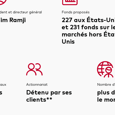
dent et directeur général
Fonds proposés
lim Ramji
227 aux États-Un
et 231 fonds sur l
marchés hors Éta
Unis
iaux
Actionnariat
Nombre d
s
Détenu par ses
plus 
clients**
le mo