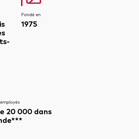
Fondé en
is
1975
es
ts-
’employés
de 20 000 dans
nde***