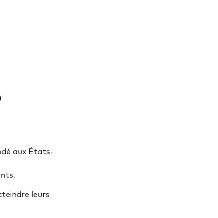
?
ndé aux États-
ents.
teindre leurs